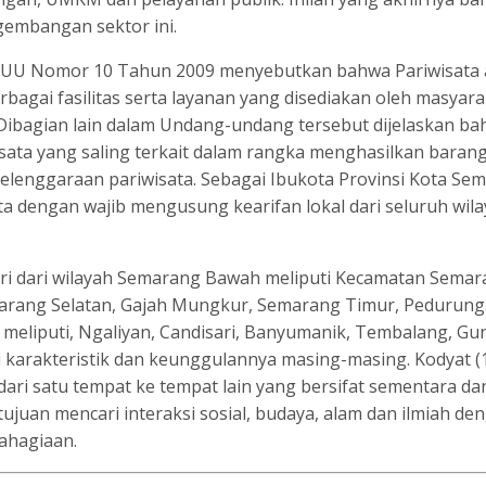
embangan sektor ini.
ari UU Nomor 10 Tahun 2009 menyebutkan bahwa Pariwisata 
agai fasilitas serta layanan yang disediakan oleh masyara
ibagian lain dalam Undang-undang tersebut dijelaskan b
isata yang saling terkait dalam rangka menghasilkan baran
lenggaraan pariwisata. Sebagai Ibukota Provinsi Kota Se
ta dengan wajib mengusung kearifan lokal dari seluruh wil
iri dari wilayah Semarang Bawah meliputi Kecamatan Sema
arang Selatan, Gajah Mungkur, Semarang Timur, Pedurung
meliputi, Ngaliyan, Candisari, Banyumanik, Tembalang, Gu
i karakteristik dan keunggulannya masing-masing. Kodyat (
ari satu tempat ke tempat lain yang bersifat sementara da
ujuan mencari interaksi sosial, budaya, alam dan ilmiah de
ahagiaan.