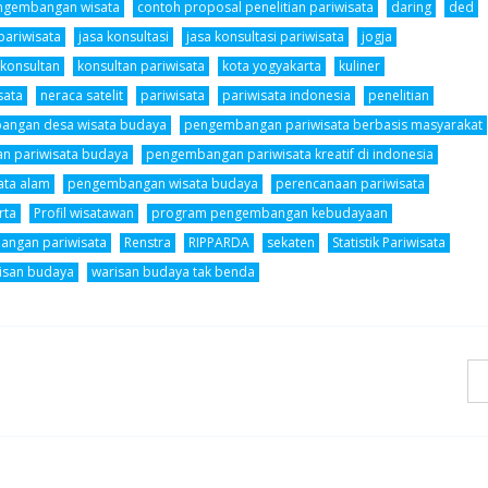
ngembangan wisata
contoh proposal penelitian pariwisata
daring
ded
pariwisata
jasa konsultasi
jasa konsultasi pariwisata
jogja
konsultan
konsultan pariwisata
kota yogyakarta
kuliner
sata
neraca satelit
pariwisata
pariwisata indonesia
penelitian
angan desa wisata budaya
pengembangan pariwisata berbasis masyarakat
 pariwisata budaya
pengembangan pariwisata kreatif di indonesia
ta alam
pengembangan wisata budaya
perencanaan pariwisata
rta
Profil wisatawan
program pengembangan kebudayaan
angan pariwisata
Renstra
RIPPARDA
sekaten
Statistik Pariwisata
isan budaya
warisan budaya tak benda