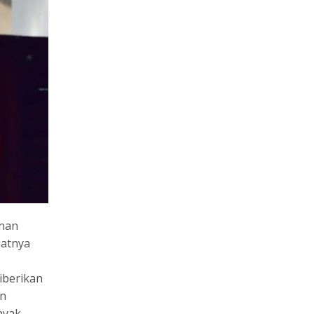
uhan
iatnya
iberikan
an
nyak