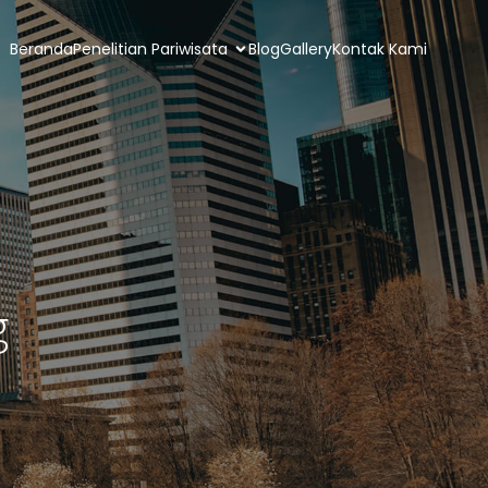
Beranda
Penelitian Pariwisata
Blog
Gallery
Kontak Kami
g