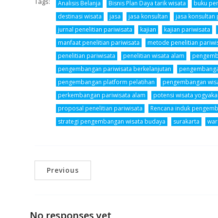
Tags:
Analisis Belanja
Bisnis Plan Daya tarik wisata
buku pe
destinasi wisata
jasa
jasa konsultan
jasa konsultan 
jurnal penelitian pariwisata
kajian
kajian pariwisata
manfaat penelitian pariwisata
metode penelitian pariwi
penelitian pariwisata
penelitian wisata alam
pengemb
pengembangan pariwisata berkelanjutan
pengembangan
pengembangan platform pelatihan
pengembangan wisa
perkembangan pariwisata alam
potensi wisata yogyaka
proposal penelitian pariwisata
Rencana induk pengemb
strategi pengembangan wisata budaya
surakarta
war
Previous
No responses yet