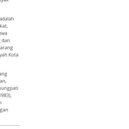
adalah
kat,
ahwa
g dan
marang
ayah Kota
rang
an,
nungpati
1983),
n
ngan