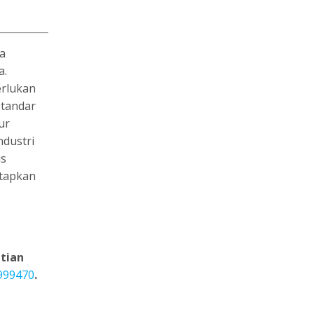
ia
a.
erlukan
standar
ur
dustri
us
etapkan
tian
999470
.