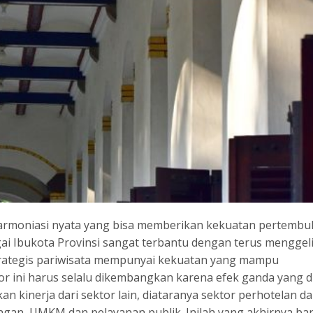
armoniasi nyata yang bisa memberikan kekuatan pertemb
ai Ibukota Provinsi sangat terbantu dengan terus menggel
 strategis pariwisata mempunyai kekuatan yang mampu
or ini harus selalu dikembangkan karena efek ganda yang d
n kinerja dari sektor lain, diataranya sektor perhotelan d
ngan, UMKM dan pelayanan publik. Inilah yang akhirnya ba