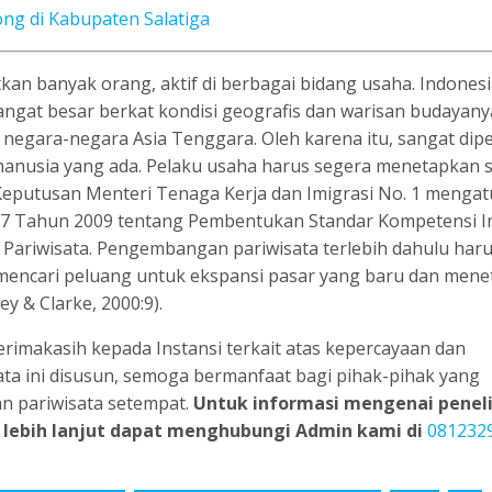
ng di Kabupaten Salatiga
kan banyak orang, aktif di berbagai bidang usaha. Indones
ngat besar berkat kondisi geografis dan warisan budayany
 negara-negara Asia Tenggara. Oleh karena itu, sangat dip
manusia yang ada. Pelaku usaha harus segera menetapkan 
eputusan Menteri Tenaga Kerja dan Imigrasi No. 1 mengat
7 Tahun 2009 tentang Pembentukan Standar Kompetensi In
 Pariwisata. Pengembangan pariwisata terlebih dahulu har
mencari peluang untuk ekspansi pasar yang baru dan men
ey & Clarke, 2000:9).
rimakasih kepada Instansi terkait atas kepercayaan dan
sata ini disusun, semoga bermanfaat bagi pihak-pihak yang
 pariwisata setempat.
Untuk informasi mengenai peneli
 lebih lanjut dapat menghubungi Admin kami di
081232