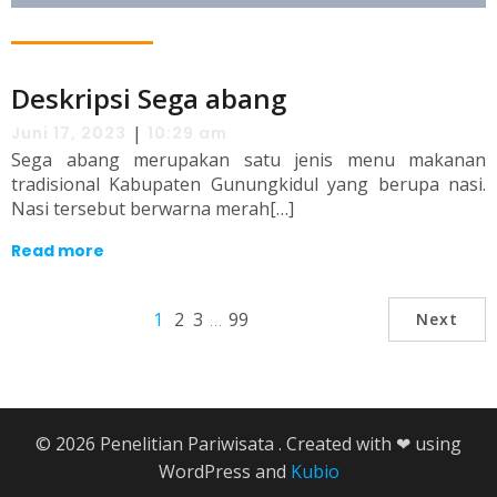
Deskripsi Sega abang
|
Juni 17, 2023
10:29 am
Sega abang merupakan satu jenis menu makanan
tradisional Kabupaten Gunungkidul yang berupa nasi.
Nasi tersebut berwarna merah[…]
Read more
1
2
3
…
99
Next
© 2026 Penelitian Pariwisata . Created with ❤ using
WordPress and
Kubio