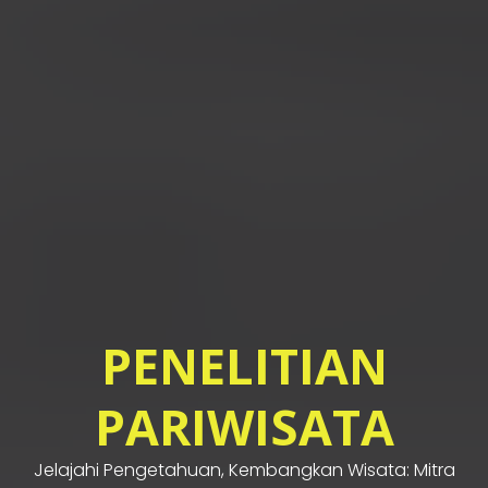
PENELITIAN
PARIWISATA
Jelajahi Pengetahuan, Kembangkan Wisata: Mitra