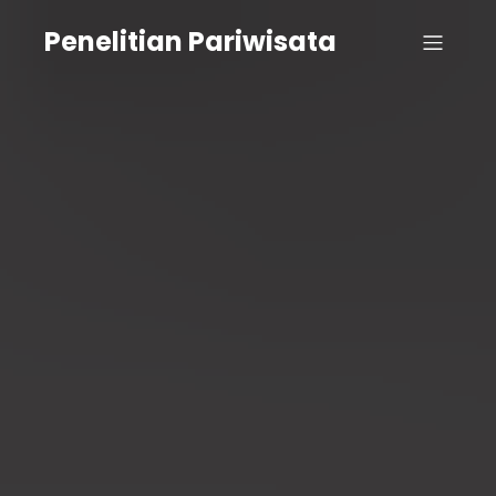
Penelitian Pariwisata