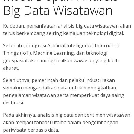
Big Data Wisatawan
Ke depan, pemanfaatan analisis big data wisatawan akan
terus berkembang seiring kemajuan teknologi digital.
Selain itu, integrasi Artificial Intelligence, Internet of
Things (IoT), Machine Learning, dan teknologi
geospasial akan menghasilkan wawasan yang lebih
akurat.
Selanjutnya, pemerintah dan pelaku industri akan
semakin mengandalkan data untuk meningkatkan
pengalaman wisatawan serta memperkuat daya saing
destinasi.
Pada akhirnya, analisis big data dan sentimen wisatawan
akan menjadi fondasi utama dalam pengembangan
pariwisata berbasis data.