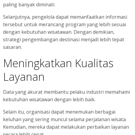
paling banyak diminati.
Selanjutnya, pengelola dapat memanfaatkan informasi
tersebut untuk merancang program yang lebih sesuai
dengan kebutuhan wisatawan. Dengan demikian,
strategi pengembangan destinasi menjadi lebih tepat
sasaran.
Meningkatkan Kualitas
Layanan
Data yang akurat membantu pelaku industri memahami
kebutuhan wisatawan dengan lebih baik.
Selain itu, organisasi dapat menemukan berbagai
keluhan yang sering muncul selama perjalanan wisata.
Kemudian, mereka dapat melakukan perbaikan layanan
secara lebih cepat.