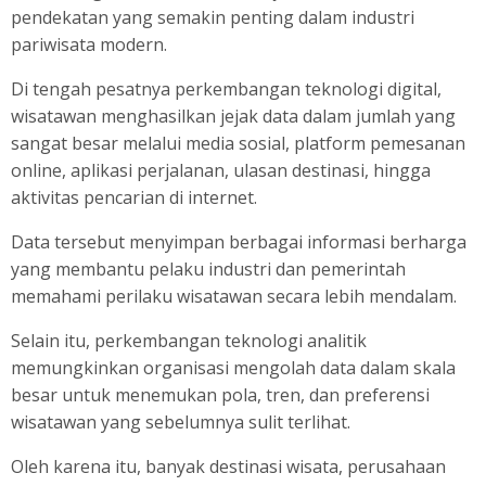
pendekatan yang semakin penting dalam industri
pariwisata modern.
Di tengah pesatnya perkembangan teknologi digital,
wisatawan menghasilkan jejak data dalam jumlah yang
sangat besar melalui media sosial, platform pemesanan
online, aplikasi perjalanan, ulasan destinasi, hingga
aktivitas pencarian di internet.
Data tersebut menyimpan berbagai informasi berharga
yang membantu pelaku industri dan pemerintah
memahami perilaku wisatawan secara lebih mendalam.
Selain itu, perkembangan teknologi analitik
memungkinkan organisasi mengolah data dalam skala
besar untuk menemukan pola, tren, dan preferensi
wisatawan yang sebelumnya sulit terlihat.
Oleh karena itu, banyak destinasi wisata, perusahaan