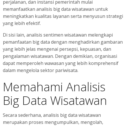
perjalanan, dan instansi pemerintah mulai
memanfaatkan analisis big data wisatawan untuk
meningkatkan kualitas layanan serta menyusun strategi
yang lebih efektif.
Di sisi lain, analisis sentimen wisatawan melengkapi
pemanfaatan big data dengan menghadirkan gambaran
yang lebih jelas mengenai persepsi, kepuasan, dan
pengalaman wisatawan. Dengan demikian, organisasi
dapat memperoleh wawasan yang lebih komprehensif
dalam mengelola sektor pariwisata.
Memahami Analisis
Big Data Wisatawan
Secara sederhana, analisis big data wisatawan
merupakan proses mengumpulkan, mengolah,