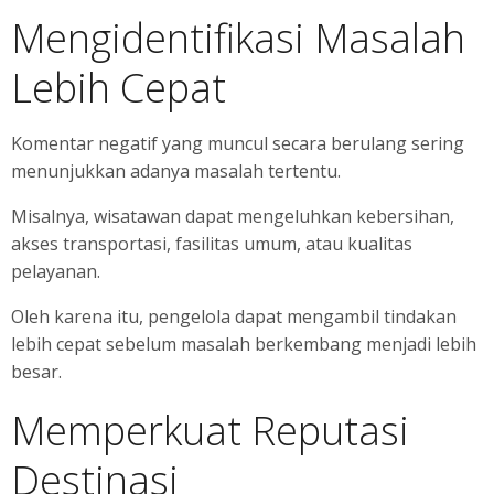
Mengidentifikasi Masalah
Lebih Cepat
Komentar negatif yang muncul secara berulang sering
menunjukkan adanya masalah tertentu.
Misalnya, wisatawan dapat mengeluhkan kebersihan,
akses transportasi, fasilitas umum, atau kualitas
pelayanan.
Oleh karena itu, pengelola dapat mengambil tindakan
lebih cepat sebelum masalah berkembang menjadi lebih
besar.
Memperkuat Reputasi
Destinasi