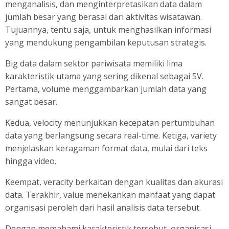
menganalisis, dan menginterpretasikan data dalam
jumlah besar yang berasal dari aktivitas wisatawan.
Tujuannya, tentu saja, untuk menghasilkan informasi
yang mendukung pengambilan keputusan strategis.
Big data dalam sektor pariwisata memiliki lima
karakteristik utama yang sering dikenal sebagai 5V.
Pertama, volume menggambarkan jumlah data yang
sangat besar.
Kedua, velocity menunjukkan kecepatan pertumbuhan
data yang berlangsung secara real-time. Ketiga, variety
menjelaskan keragaman format data, mulai dari teks
hingga video.
Keempat, veracity berkaitan dengan kualitas dan akurasi
data. Terakhir, value menekankan manfaat yang dapat
organisasi peroleh dari hasil analisis data tersebut.
Dengan memahami karakteristik tersebut, organisasi