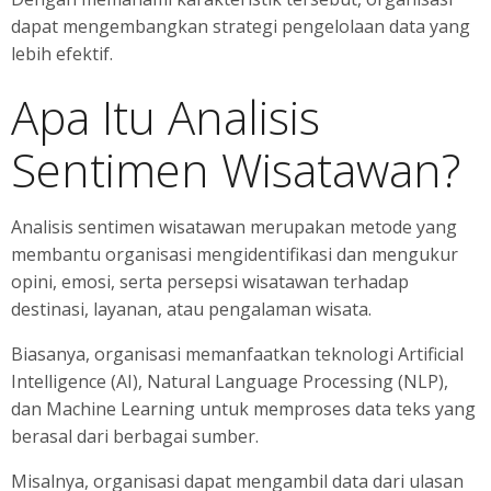
dapat mengembangkan strategi pengelolaan data yang
lebih efektif.
Apa Itu Analisis
Sentimen Wisatawan?
Analisis sentimen wisatawan merupakan metode yang
membantu organisasi mengidentifikasi dan mengukur
opini, emosi, serta persepsi wisatawan terhadap
destinasi, layanan, atau pengalaman wisata.
Biasanya, organisasi memanfaatkan teknologi Artificial
Intelligence (AI), Natural Language Processing (NLP),
dan Machine Learning untuk memproses data teks yang
berasal dari berbagai sumber.
Misalnya, organisasi dapat mengambil data dari ulasan