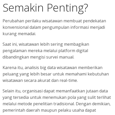
Semakin Penting?
Perubahan perilaku wisatawan membuat pendekatan
konvensional dalam pengumpulan informasi menjadi
kurang memadai.
Saat ini, wisatawan lebih sering membagikan
pengalaman mereka melalui platform digital
dibandingkan mengisi survei manual.
Karena itu, analisis big data wisatawan memberikan
peluang yang lebih besar untuk memahami kebutuhan
wisatawan secara akurat dan real-time.
Selain itu, organisasi dapat memanfaatkan jutaan data
yang tersedia untuk menemukan pola yang sulit terlihat
melalui metode penelitian tradisional. Dengan demikian,
pemerintah daerah maupun pelaku usaha dapat