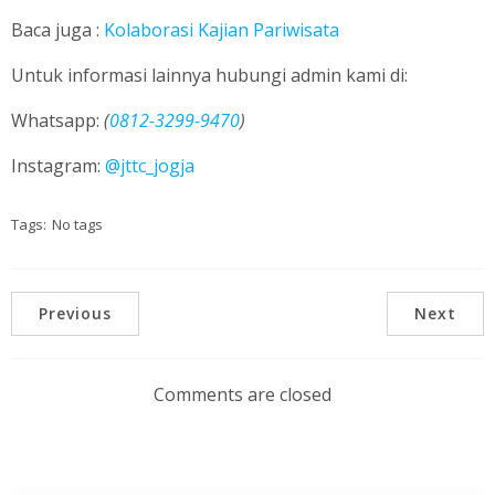
Baca juga :
Kolaborasi Kajian Pariwisata
Untuk informasi lainnya hubungi admin kami di:
Whatsapp:
(
0812-3299-9470
)
Instagram:
@jttc_jogja
Tags:
No tags
Previous
Next
Comments are closed