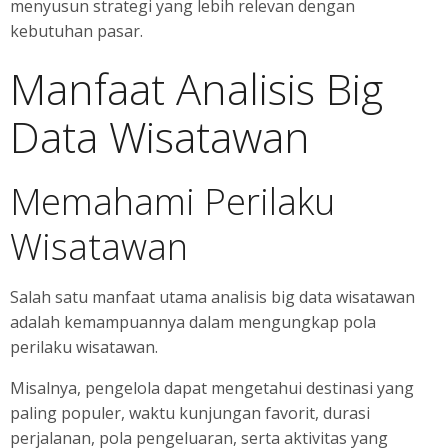
menyusun strategi yang lebih relevan dengan
kebutuhan pasar.
Manfaat Analisis Big
Data Wisatawan
Memahami Perilaku
Wisatawan
Salah satu manfaat utama analisis big data wisatawan
adalah kemampuannya dalam mengungkap pola
perilaku wisatawan.
Misalnya, pengelola dapat mengetahui destinasi yang
paling populer, waktu kunjungan favorit, durasi
perjalanan, pola pengeluaran, serta aktivitas yang