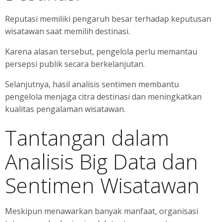
Reputasi memiliki pengaruh besar terhadap keputusan
wisatawan saat memilih destinasi.
Karena alasan tersebut, pengelola perlu memantau
persepsi publik secara berkelanjutan.
Selanjutnya, hasil analisis sentimen membantu
pengelola menjaga citra destinasi dan meningkatkan
kualitas pengalaman wisatawan.
Tantangan dalam
Analisis Big Data dan
Sentimen Wisatawan
Meskipun menawarkan banyak manfaat, organisasi