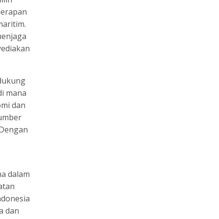
nerapan
aritim.
menjaga
yediakan
ndukung
di mana
omi dan
sumber
. Dengan
ma dalam
atan
ndonesia
a dan