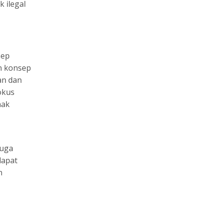
 ilegal
sep
an konsep
an dan
okus
hak
juga
dapat
n