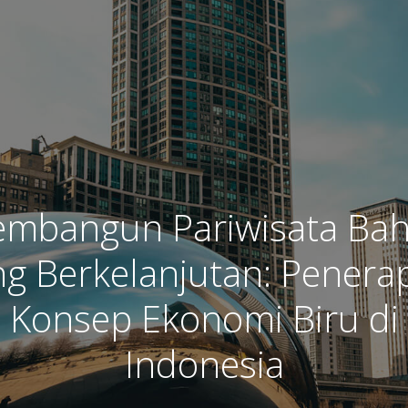
mbangun Pariwisata Bah
ng Berkelanjutan: Penera
Konsep Ekonomi Biru di
Indonesia