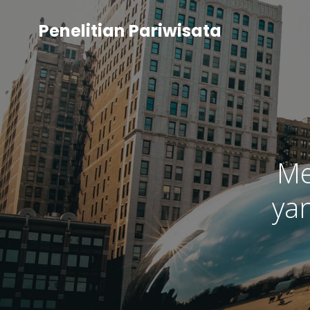
Penelitian Pariwisata
Me
ya