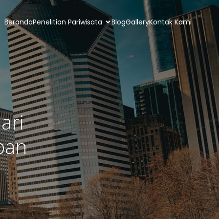
Beranda
Penelitian Pariwisata
Blog
Gallery
Kontak Kami
ari
pan