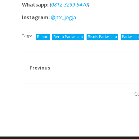
Whatsapp:
(
0812-3299-9470
)
Instagram:
@jttc_jogja
Tags:
Bahari
Berita Pariwisata
Bisnis Pariwisata
Pariwisat
Previous
C