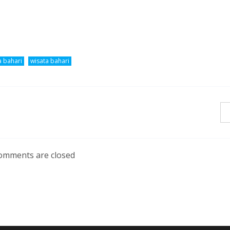
a bahari
wisata bahari
omments are closed