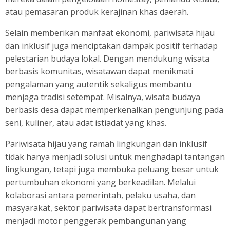
atau pemasaran produk kerajinan khas daerah.
Selain memberikan manfaat ekonomi, pariwisata hijau
dan inklusif juga menciptakan dampak positif terhadap
pelestarian budaya lokal. Dengan mendukung wisata
berbasis komunitas, wisatawan dapat menikmati
pengalaman yang autentik sekaligus membantu
menjaga tradisi setempat. Misalnya, wisata budaya
berbasis desa dapat memperkenalkan pengunjung pada
seni, kuliner, atau adat istiadat yang khas.
Pariwisata hijau yang ramah lingkungan dan inklusif
tidak hanya menjadi solusi untuk menghadapi tantangan
lingkungan, tetapi juga membuka peluang besar untuk
pertumbuhan ekonomi yang berkeadilan. Melalui
kolaborasi antara pemerintah, pelaku usaha, dan
masyarakat, sektor pariwisata dapat bertransformasi
menjadi motor penggerak pembangunan yang