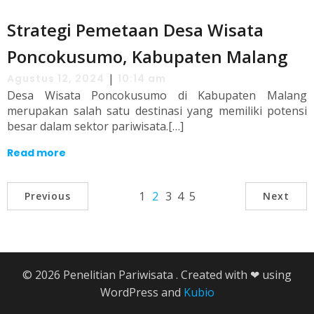
Strategi Pemetaan Desa Wisata
Poncokusumo, Kabupaten Malang
|
Agustus 12, 2024
10:14 am
Desa Wisata Poncokusumo di Kabupaten Malang
merupakan salah satu destinasi yang memiliki potensi
besar dalam sektor pariwisata.[…]
Read more
1
2
3
4
5
Previous
Next
© 2026 Penelitian Pariwisata . Created with ❤ using
WordPress and
Kubio