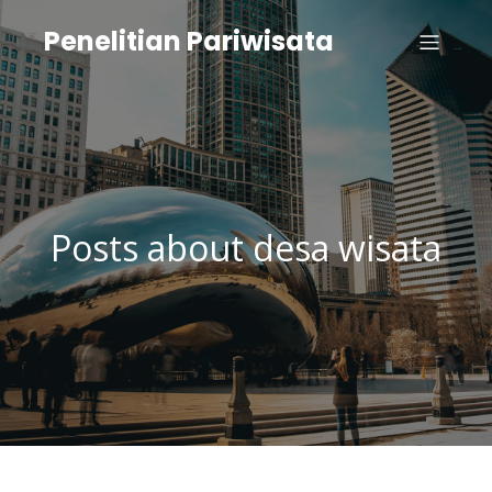
Penelitian Pariwisata
Posts about desa wisata