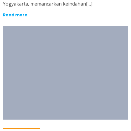
Yogyakarta, memancarkan keindahan[…]
Read more