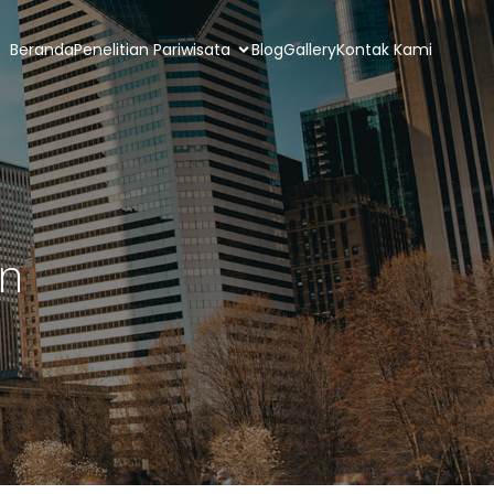
Beranda
Penelitian Pariwisata
Blog
Gallery
Kontak Kami
gn