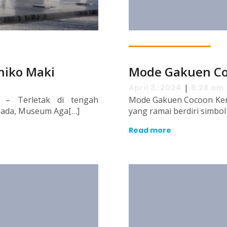
hiko Maki
Mode Gakuen Co
|
April 3, 2024
9:28 am
– Terletak di tengah
Mode Gakuen Cocoon Kenz
nada, Museum Aga[…]
yang ramai berdiri simbol 
Read more