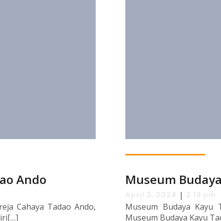
dao Ando
Museum Budaya
|
April 2, 2024
2:19 pm
reja Cahaya Tadao Ando,
Museum Budaya Kayu Ta
iri[…]
Museum Budaya Kayu Tada