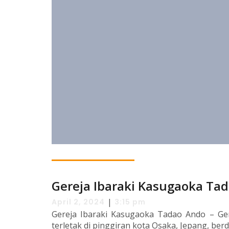
Gereja Ibaraki Kasugaoka Ta
|
April 2, 2024
3:15 pm
Gereja Ibaraki Kasugaoka Tadao Ando – Ge
terletak di pinggiran kota Osaka, Jepang, berd