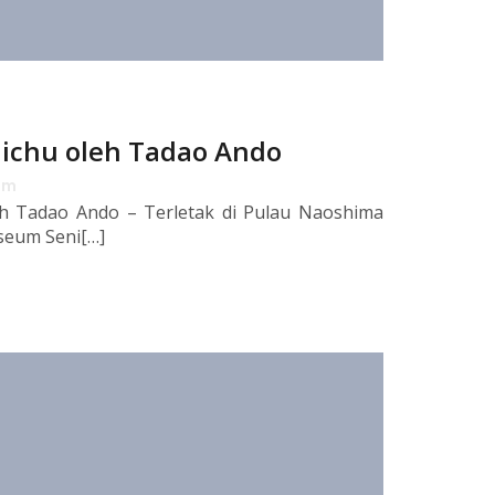
ichu oleh Tadao Ando
pm
h Tadao Ando – Terletak di Pulau Naoshima
seum Seni[…]