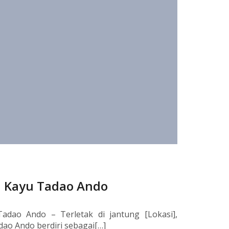
 Kayu Tadao Ando
dao Ando – Terletak di jantung [Lokasi],
o Ando berdiri sebagai[…]