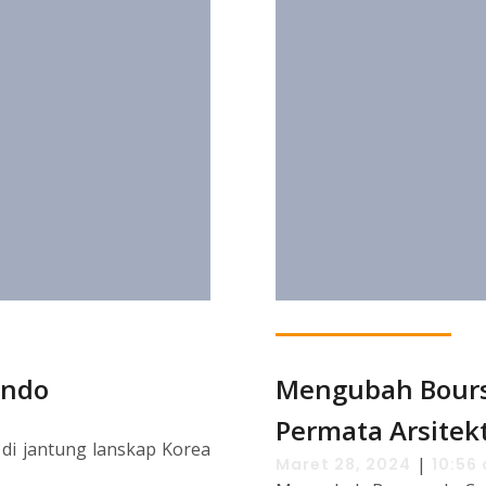
Ando
Mengubah Bours
Permata Arsitek
i jantung lanskap Korea
|
Maret 28, 2024
10:56