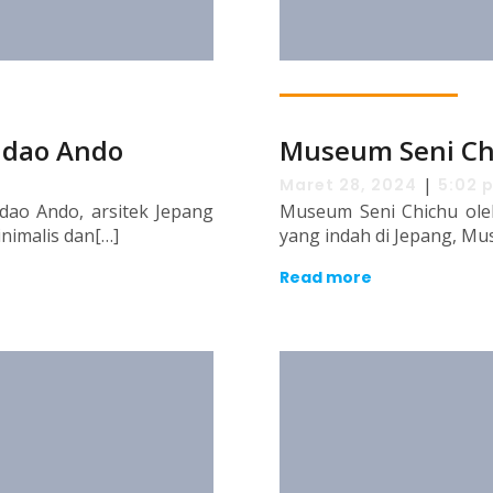
adao Ando
Museum Seni Ch
|
Maret 28, 2024
5:02 
ao Ando, arsitek Jepang
Museum Seni Chichu ole
nimalis dan[…]
yang indah di Jepang, Mu
Read more