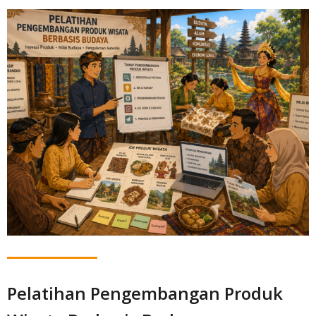
Pelatihan Pengembangan Produk