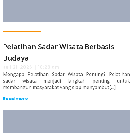
Pelatihan Sadar Wisata Berbasis
Budaya
|
Juli 21, 2026
10:23 am
Mengapa Pelatihan Sadar Wisata Penting? Pelatihan
sadar wisata menjadi langkah penting untuk
membangun masyarakat yang siap menyambut[…]
Read more