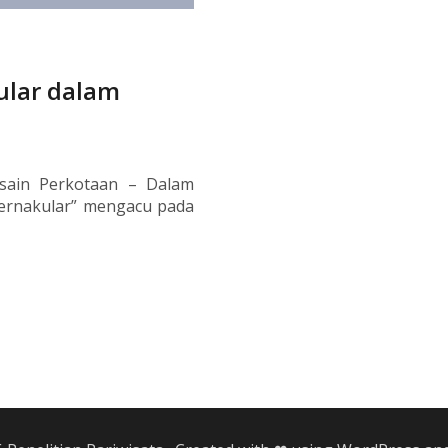
ular dalam
esain Perkotaan – Dalam
 vernakular” mengacu pada