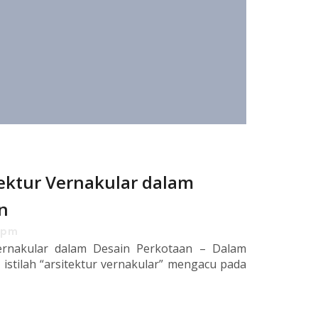
ektur Vernakular dalam
n
 pm
ernakular dalam Desain Perkotaan – Dalam
 istilah “arsitektur vernakular” mengacu pada