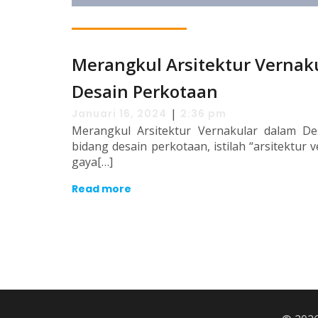
Merangkul Arsitektur Vernak
Desain Perkotaan
|
Januari 16, 2024
2:36 pm
Merangkul Arsitektur Vernakular dalam D
bidang desain perkotaan, istilah “arsitektur
gaya[…]
Read more