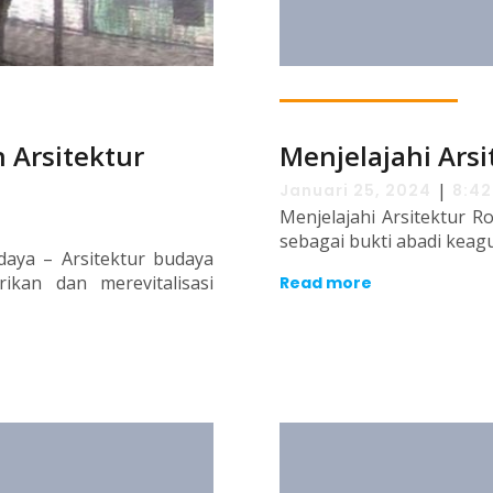
 Arsitektur
Menjelajahi Ars
|
Januari 25, 2024
8:4
Menjelajahi Arsitektur R
sebagai bukti abadi keag
udaya – Arsitektur budaya
kan dan merevitalisasi
Read more