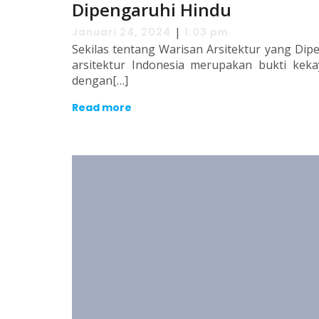
Dipengaruhi Hindu
|
Januari 24, 2024
1:03 pm
Sekilas tentang Warisan Arsitektur yang Di
arsitektur Indonesia merupakan bukti keka
dengan[…]
Read more