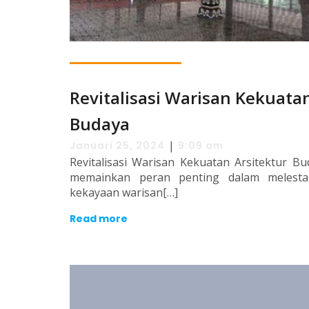
Revitalisasi Warisan Kekuatan
Budaya
|
Januari 25, 2024
9:09 am
Revitalisasi Warisan Kekuatan Arsitektur B
memainkan peran penting dalam melestari
kekayaan warisan[…]
Read more