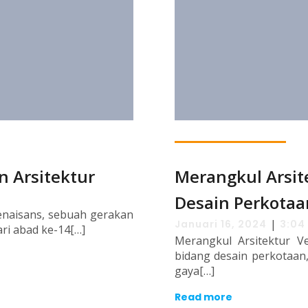
 Arsitektur
Merangkul Arsit
Desain Perkotaa
enaisans, sebuah gerakan
|
Januari 16, 2024
3:04
ri abad ke-14[…]
Merangkul Arsitektur V
bidang desain perkotaan,
gaya[…]
Read more