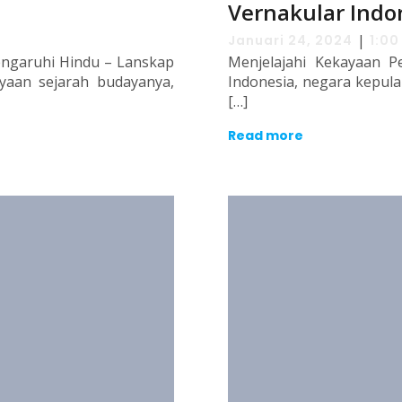
Vernakular Indo
|
Januari 24, 2024
1:00
pengaruhi Hindu – Lanskap
Menjelajahi Kekayaan P
yaan sejarah budayanya,
Indonesia, negara kepula
[…]
Read more