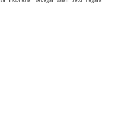
ta Indonesia, sebagai salah satu negara