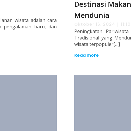
Destinasi Makan
Mendunia
anan wisata adalah cara
|
Oktober 16, 2024
11:1
n pengalaman baru, dan
Peningkatan Pariwisata
Tradisional yang Mendun
wisata terpopuler[…]
Read more