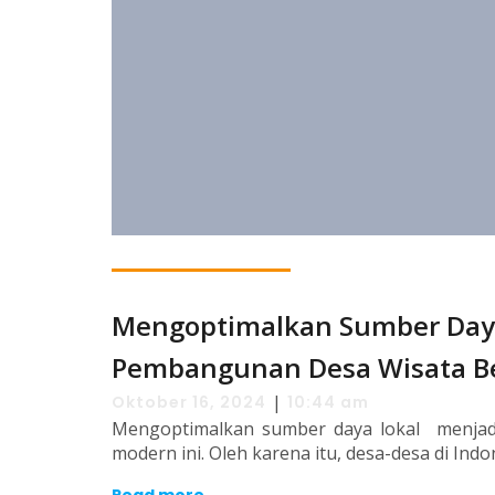
Mengoptimalkan Sumber Daya
Pembangunan Desa Wisata B
|
Oktober 16, 2024
10:44 am
Mengoptimalkan sumber daya lokal menjadi
modern ini. Oleh karena itu, desa-desa di Indo