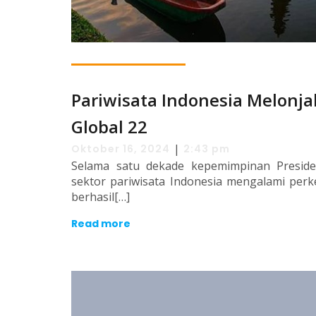
Pariwisata Indonesia Melonja
Global 22
|
Oktober 16, 2024
2:43 pm
Selama satu dekade kepemimpinan Preside
sektor pariwisata Indonesia mengalami per
berhasil[…]
Read more