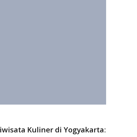
wisata Kuliner di Yogyakarta: