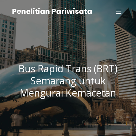
Penelitian Pariwisata
Bus Rapid Trans (BRT)
Semarang untuk
Mengurai Kemacetan