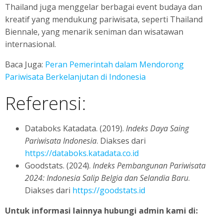
Thailand juga menggelar berbagai event budaya dan
kreatif yang mendukung pariwisata, seperti Thailand
Biennale, yang menarik seniman dan wisatawan
internasional.
Baca Juga:
Peran Pemerintah dalam Mendorong
Pariwisata Berkelanjutan di Indonesia
Referensi:
Databoks Katadata. (2019).
Indeks Daya Saing
Pariwisata Indonesia
. Diakses dari
https://databoks.katadata.co.id
Goodstats. (2024).
Indeks Pembangunan Pariwisata
2024: Indonesia Salip Belgia dan Selandia Baru
.
Diakses dari
https://goodstats.id
Untuk informasi lainnya hubungi admin kami di: