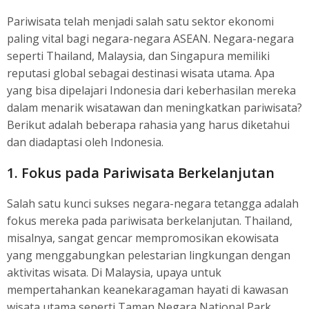
Pariwisata telah menjadi salah satu sektor ekonomi
paling vital bagi negara-negara ASEAN. Negara-negara
seperti Thailand, Malaysia, dan Singapura memiliki
reputasi global sebagai destinasi wisata utama. Apa
yang bisa dipelajari Indonesia dari keberhasilan mereka
dalam menarik wisatawan dan meningkatkan pariwisata?
Berikut adalah beberapa rahasia yang harus diketahui
dan diadaptasi oleh Indonesia.
1. Fokus pada Pariwisata Berkelanjutan
Salah satu kunci sukses negara-negara tetangga adalah
fokus mereka pada pariwisata berkelanjutan. Thailand,
misalnya, sangat gencar mempromosikan ekowisata
yang menggabungkan pelestarian lingkungan dengan
aktivitas wisata. Di Malaysia, upaya untuk
mempertahankan keanekaragaman hayati di kawasan
wisata utama seperti Taman Negara National Park