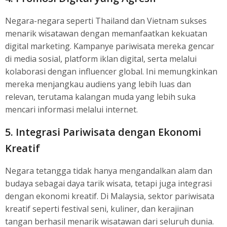
Negara-negara seperti Thailand dan Vietnam sukses
menarik wisatawan dengan memanfaatkan kekuatan
digital marketing. Kampanye pariwisata mereka gencar
di media sosial, platform iklan digital, serta melalui
kolaborasi dengan influencer global. Ini memungkinkan
mereka menjangkau audiens yang lebih luas dan
relevan, terutama kalangan muda yang lebih suka
mencari informasi melalui internet.
5. Integrasi Pariwisata dengan Ekonomi
Kreatif
Negara tetangga tidak hanya mengandalkan alam dan
budaya sebagai daya tarik wisata, tetapi juga integrasi
dengan ekonomi kreatif. Di Malaysia, sektor pariwisata
kreatif seperti festival seni, kuliner, dan kerajinan
tangan berhasil menarik wisatawan dari seluruh dunia.