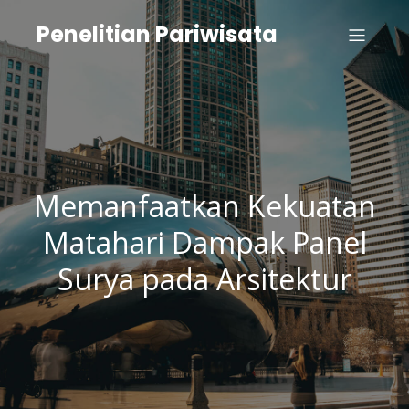
Penelitian Pariwisata
Memanfaatkan Kekuatan
Matahari Dampak Panel
Surya pada Arsitektur