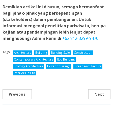
Demikian artikel ini disusun, semoga bermanfaat
bagi pihak-pihak yang berkepentingan
(stakeholders) dalam pembangunan. Untuk
informasi mengenai penelitian pariwisata, berupa
kajian atau pendampingan lebih lanjut dapat
menghubungi Admin kami di
+62 812-3299-9470
.
Tags:
Architecture
Building
Building Style
Construction
Contemporary Architecture
Eco Building
Ecology Architecture
Eksterior Design
Green Architecture
Interior Design
Previous
Next