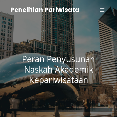
Penelitian Pariwisata
Peran Penyusunan
Naskah Akademik
Kepariwisataan