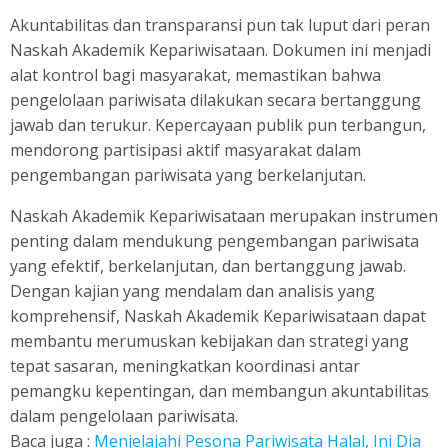
Akuntabilitas dan transparansi pun tak luput dari peran
Naskah Akademik Kepariwisataan. Dokumen ini menjadi
alat kontrol bagi masyarakat, memastikan bahwa
pengelolaan pariwisata dilakukan secara bertanggung
jawab dan terukur. Kepercayaan publik pun terbangun,
mendorong partisipasi aktif masyarakat dalam
pengembangan pariwisata yang berkelanjutan.
Naskah Akademik Kepariwisataan merupakan instrumen
penting dalam mendukung pengembangan pariwisata
yang efektif, berkelanjutan, dan bertanggung jawab.
Dengan kajian yang mendalam dan analisis yang
komprehensif, Naskah Akademik Kepariwisataan dapat
membantu merumuskan kebijakan dan strategi yang
tepat sasaran, meningkatkan koordinasi antar
pemangku kepentingan, dan membangun akuntabilitas
dalam pengelolaan pariwisata.
Baca juga :
Menjelajahi Pesona Pariwisata Halal, Ini Dia