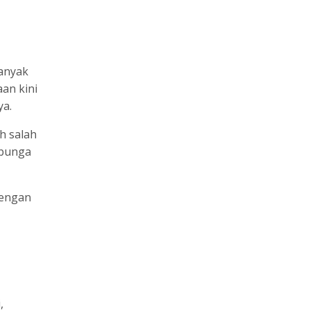
Banyak
an kini
ya.
h salah
 bunga
dengan
,