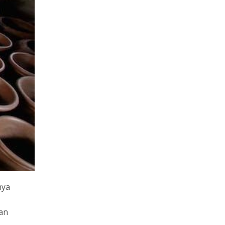
nya
an