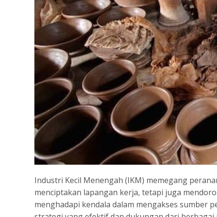
Industri Kecil Menengah (IKM) memegang perana
menciptakan lapangan kerja, tetapi juga mendor
menghadapi kendala dalam mengakses sumber pen
strategi yang efektif dan dukungan dari berbagai 