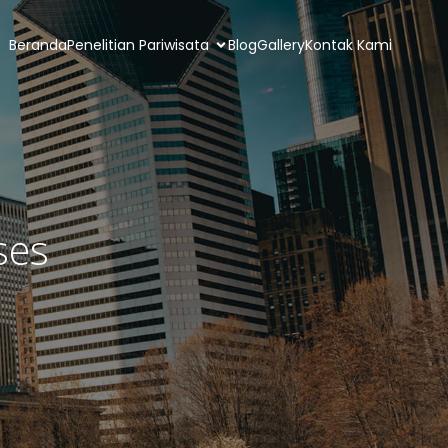
Beranda
Penelitian Pariwisata
Blog
Gallery
Kontak Kami
ses