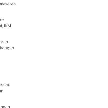
emasaran,
rce
i, IKM
aran.
mbangun
reka.
an
dengan