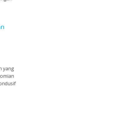
an
n yang
nomian
ondusif