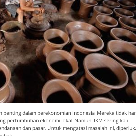
n penting dalam perekonomian Indonesia. Mereka tidak ha
ong pertumbuhan ekonomi lokal. Namun, IKM sering kali
danaan dan pasar. Untuk mengatasi masalah ini, diperluk
pihak.