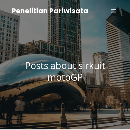
Penelitian Pariwisata
Posts about sirkuit
motoGP