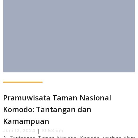
Pramuwisata Taman Nasional
Komodo: Tantangan dan
Kamampuan
|
Juni 12, 2024
10:53 am