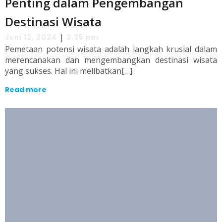
Penting dalam Pengembangan
Destinasi Wisata
|
Juni 12, 2024
3:35 pm
Pemetaan potensi wisata adalah langkah krusial dalam
merencanakan dan mengembangkan destinasi wisata
yang sukses. Hal ini melibatkan[…]
Read more