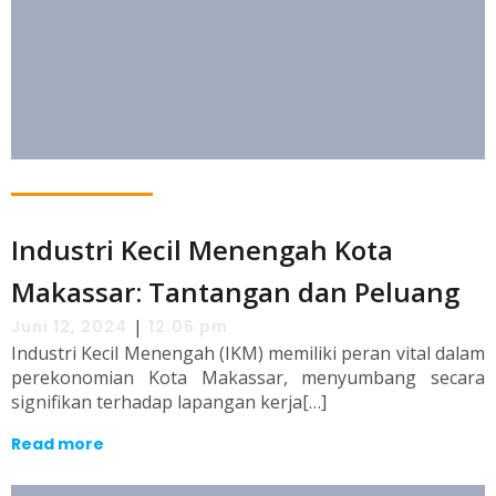
Industri Kecil Menengah Kota
Makassar: Tantangan dan Peluang
|
Juni 12, 2024
12:06 pm
Industri Kecil Menengah (IKM) memiliki peran vital dalam
perekonomian Kota Makassar, menyumbang secara
signifikan terhadap lapangan kerja[…]
Read more