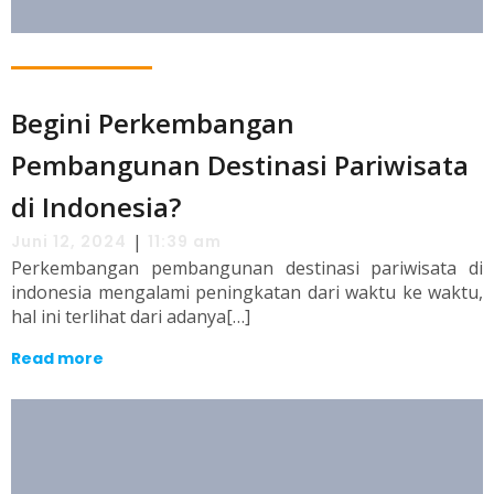
Begini Perkembangan
Pembangunan Destinasi Pariwisata
di Indonesia?
|
Juni 12, 2024
11:39 am
Perkembangan pembangunan destinasi pariwisata di
indonesia mengalami peningkatan dari waktu ke waktu,
hal ini terlihat dari adanya[…]
Read more