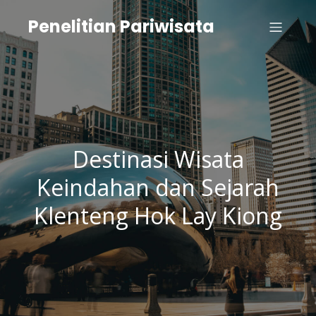
Penelitian Pariwisata
Destinasi Wisata
Keindahan dan Sejarah
Klenteng Hok Lay Kiong