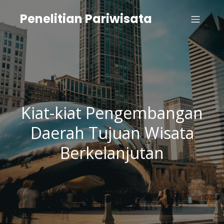
Penelitian Pariwisata
Kiat-kiat Pengembangan
Daerah Tujuan Wisata
Berkelanjutan