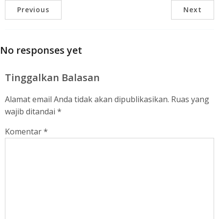
Previous
Next
No responses yet
Tinggalkan Balasan
Alamat email Anda tidak akan dipublikasikan.
Ruas yang
wajib ditandai
*
Komentar
*