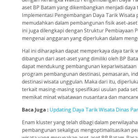
aset BP Batam yang dikembangkan menjadi daya t
Implementasi Pengembangan Daya Tarik Wisata p
memudahkan dalam pembangunan fisik aset-aset 
ini juga dilengkapi dengan Struktur Pembiayaa
mengenai anggaran yang diperlukan dalam menge
Hal ini diharapkan dapat memperkaya daya tarik 
dibangun dari aset-aset yang dimiliki oleh BP Ba
dapat mendukung pembangunan kepariwisataan di
program pembangunan destinasi, pemasaran, indus
destinasi wisata unggulan. Maka dari itu, diper
terkait masing-masing spesifikasi usulan pada set
memikat minat wisatawan nusantara dan mancane
Baca Juga :
Updating Daya Tarik Wisata Dinas Par
Enam kluster yang telah dibagi dalam perwilay
pembangunan sekaligus mengoptimalisasikan per
wisata yang merupakan aset-aset BP Batam. Pasa