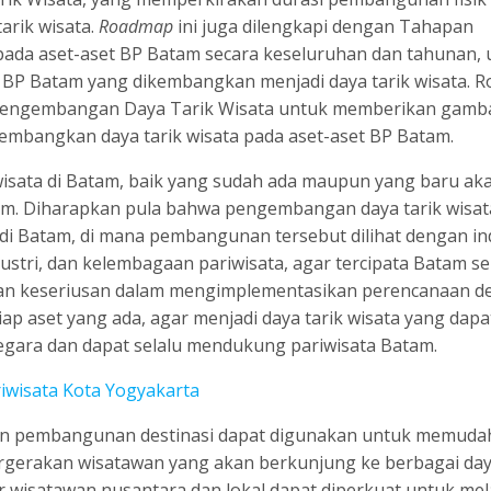
arik wisata.
Roadmap
ini juga dilengkapi dengan Tahapan
ada aset-aset BP Batam secara keseluruhan dan tahunan, 
BP Batam yang dikembangkan menjadi daya tarik wisata. 
n Pengembangan Daya Tarik Wisata untuk memberikan gamb
mbangkan daya tarik wisata pada aset-aset BP Batam.
wisata di Batam, baik yang sudah ada maupun yang baru ak
tam. Diharapkan pula bahwa pengembangan daya tarik wisata
 Batam, di mana pembangunan tersebut dilihat dengan ind
tri, dan kelembagaan pariwisata, agar tercipata Batam s
lukan keseriusan dalam mengimplementasikan perencanaan de
iap aset yang ada, agar menjadi daya tarik wisata yang dapa
gara dan dapat selalu mendukung pariwisata Batam.
iwisata Kota Yogyakarta
ahan pembangunan destinasi dapat digunakan untuk memud
gerakan wisatawan yang akan berkunjung ke berbagai daya
r wisatawan nusantara dan lokal dapat diperkuat untuk me