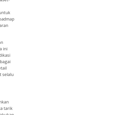
untuk
Roadmap
aran
an
 ini
ikasi
ebagai
tail
t selalu
ahkan
 tarik
lakukan