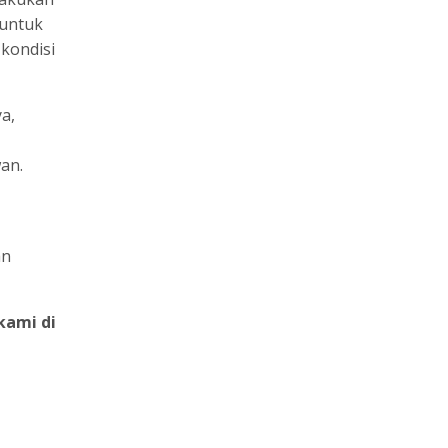
 untuk
kondisi
a,
an.
an
kami di