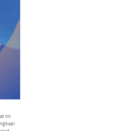
t ini
engkapi
aset-