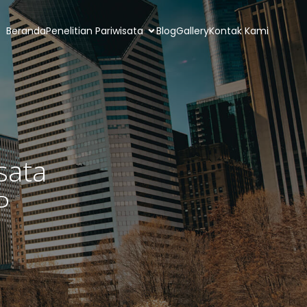
Beranda
Penelitian Pariwisata
Blog
Gallery
Kontak Kami
sata
P