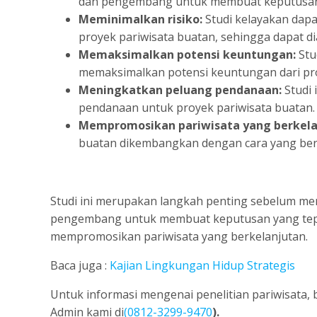
dan pengembang untuk membuat keputusan y
Meminimalkan risiko:
Studi kelayakan dapa
proyek pariwisata buatan, sehingga dapat di
Memaksimalkan potensi keuntungan:
Stu
memaksimalkan potensi keuntungan dari pro
Meningkatkan peluang pendanaan:
Studi 
pendanaan untuk proyek pariwisata buatan.
Mempromosikan pariwisata yang berkela
buatan dikembangkan dengan cara yang ber
Studi ini merupakan langkah penting sebelum me
pengembang untuk membuat keputusan yang tepat
mempromosikan pariwisata yang berkelanjutan.
Baca juga :
Kajian Lingkungan Hidup Strategis
Untuk informasi mengenai penelitian pariwisata,
Admin kami di
(
0812-3299-9470
)
.