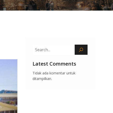
Latest Comments
Tidak ada komentar untuk
ditampilkan.