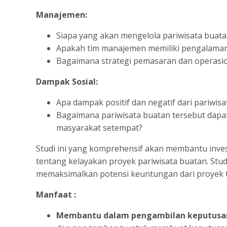
Manajemen:
Siapa yang akan mengelola pariwisata buata
Apakah tim manajemen memiliki pengalaman 
Bagaimana strategi pemasaran dan operasio
Dampak Sosial:
Apa dampak positif dan negatif dari pariwi
Bagaimana pariwisata buatan tersebut dapa
masyarakat setempat?
Studi ini yang komprehensif akan membantu inv
tentang kelayakan proyek pariwisata buatan. Stud
memaksimalkan potensi keuntungan dari proyek t
Manfaat :
Membantu dalam pengambilan keputusa