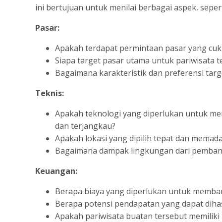
ini bertujuan untuk menilai berbagai aspek, sepert
Pasar:
Apakah terdapat permintaan pasar yang cuk
Siapa target pasar utama untuk pariwisata t
Bagaimana karakteristik dan preferensi targ
Teknis:
Apakah teknologi yang diperlukan untuk me
dan terjangkau?
Apakah lokasi yang dipilih tepat dan mema
Bagaimana dampak lingkungan dari pembang
Keuangan:
Berapa biaya yang diperlukan untuk memba
Berapa potensi pendapatan yang dapat dihas
Apakah pariwisata buatan tersebut memilik