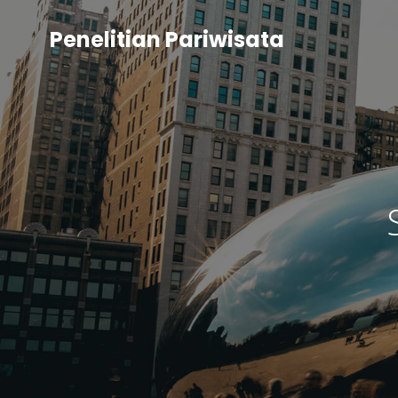
Penelitian Pariwisata