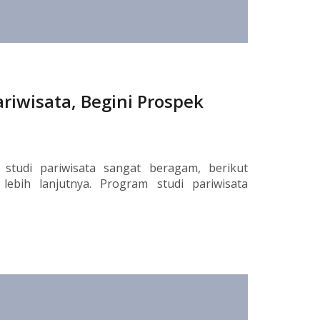
riwisata, Begini Prospek
studi pariwisata sangat beragam, berikut
ebih lanjutnya. Program studi pariwisata