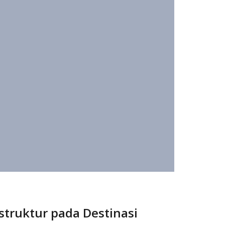
struktur pada Destinasi