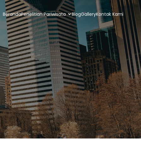
Beranda
Penelitian Pariwisata
Blog
Gallery
Kontak Kami