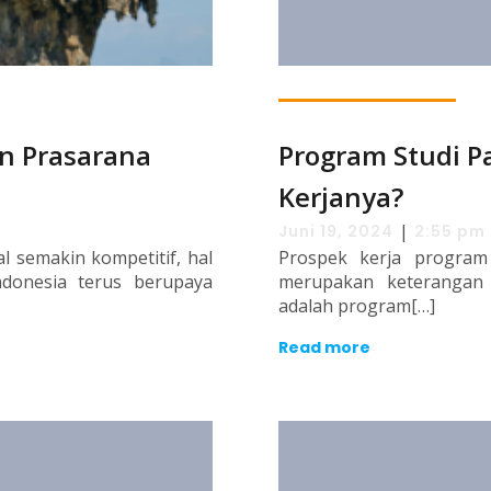
n Prasarana
Program Studi Pa
Kerjanya?
|
Juni 19, 2024
2:55 pm
al semakin kompetitif, hal
Prospek kerja program 
donesia terus berupaya
merupakan keterangan l
adalah program[…]
Read more