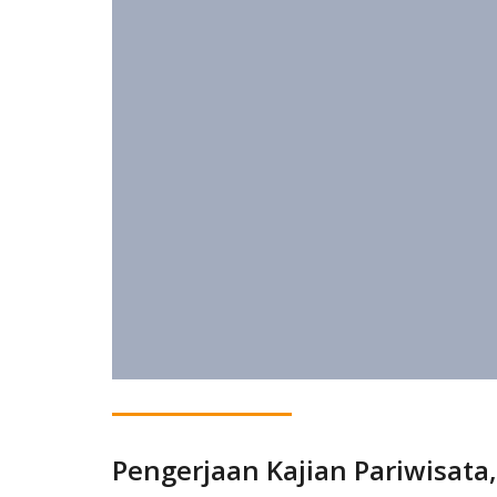
Pengerjaan Kajian Pariwisata,