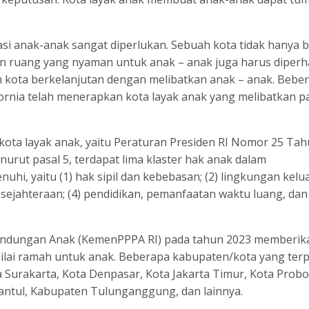
si anak-anak sangat diperlukan. Sebuah kota tidak hanya 
 ruang yang nyaman untuk anak – anak juga harus diperha
kota berkelanjutan dengan melibatkan anak – anak. Beber
ifornia telah menerapkan kota layak anak yang melibatkan par
ota layak anak, yaitu Peraturan Presiden RI Nomor 25 Ta
urut pasal 5, terdapat lima klaster hak anak dalam
uhi, yaitu (1) hak sipil dan kebebasan; (2) lingkungan kelu
esejahteraan; (4) pendidikan, pemanfaatan waktu luang, dan
indungan Anak (KemenPPPA RI) pada tahun 2023 memberik
lai ramah untuk anak. Beberapa kabupaten/kota yang terpi
 Surakarta, Kota Denpasar, Kota Jakarta Timur, Kota Probo
antul, Kabupaten Tulunganggung, dan lainnya.