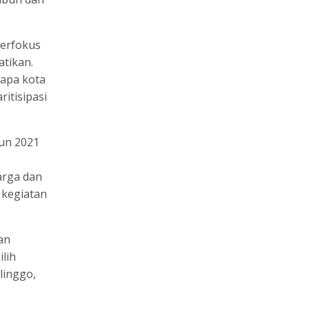
berfokus
tikan.
apa kota
itisipasi
hun 2021
arga dan
 kegiatan
an
lih
linggo,