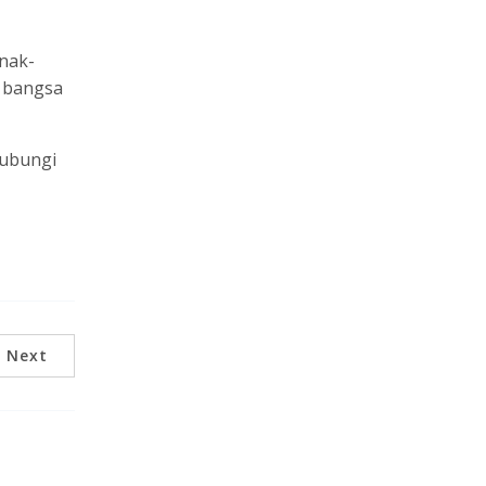
nak-
 bangsa
hubungi
Next