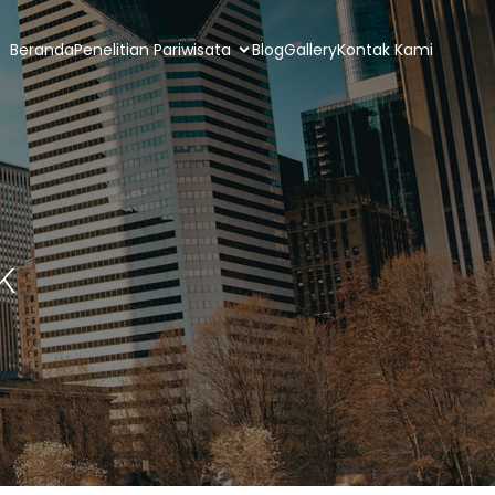
Beranda
Penelitian Pariwisata
Blog
Gallery
Kontak Kami
k