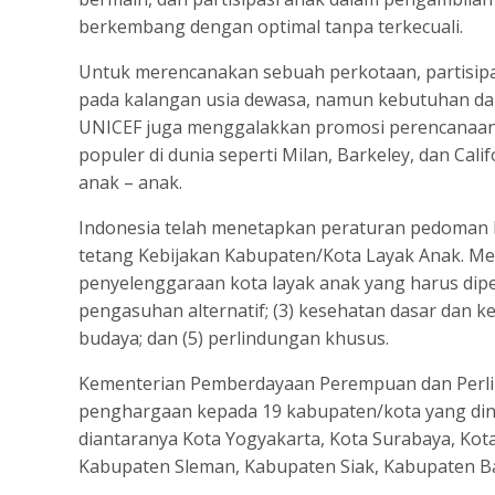
berkembang dengan optimal tanpa terkecuali.
Untuk merencanakan sebuah perkotaan, partisipa
pada kalangan usia dewasa, namun kebutuhan dan
UNICEF juga menggalakkan promosi perencanaan 
populer di dunia seperti Milan, Barkeley, dan Cal
anak – anak.
Indonesia telah menetapkan peraturan pedoman k
tetang Kebijakan Kabupaten/Kota Layak Anak. Men
penyelenggaraan kota layak anak yang harus dipen
pengasuhan alternatif; (3) kesehatan dasar dan k
budaya; dan (5) perlindungan khusus.
Kementerian Pemberdayaan Perempuan dan Perl
penghargaan kepada 19 kabupaten/kota yang dini
diantaranya Kota Yogyakarta, Kota Surabaya, Kota
Kabupaten Sleman, Kabupaten Siak, Kabupaten B