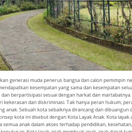
kan generasi muda penerus bangsa dan calon pemimpin ne
 mendapatkan kesempatan yang sama dan kesempatan selu
dan berpartisipasi sesuai dengan harkat dan martabatnya.
i kekerasan dan diskriminasi. Tak hanya peran hukum, per
g anak. Sebuah kota sebaiknya dirancang dan dibuangun 
sep kota ini disebut dengan Kota Layak Anak. Kota layak 
semua anak dalam akses terhadap pendidikan, kesehatan
n keputusan. Kota layak anak membuat anak-anak dapat tu