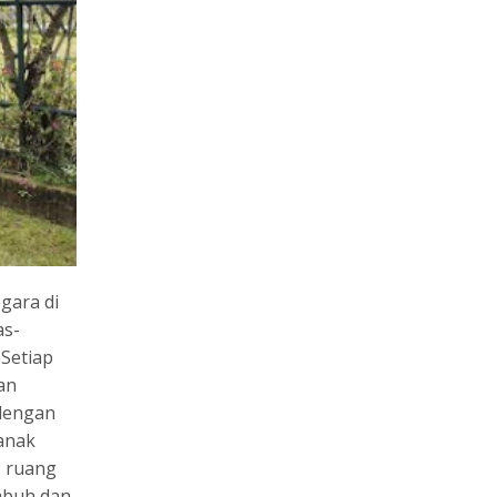
gara di
as-
 Setiap
an
dengan
anak
, ruang
mbuh dan