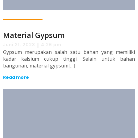
Material Gypsum
|
Juni 21, 2023
4:26 pm
Gypsum merupakan salah satu bahan yang memiliki
kadar kalsium cukup tinggi. Selain untuk bahan
bangunan, material gypsum[…]
Read more