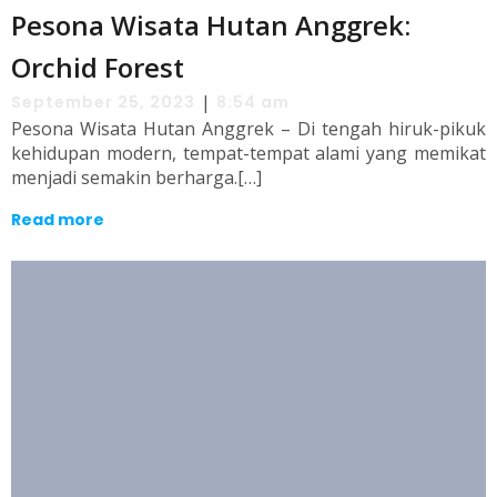
Pesona Wisata Hutan Anggrek:
Orchid Forest
|
September 25, 2023
8:54 am
Pesona Wisata Hutan Anggrek – Di tengah hiruk-pikuk
kehidupan modern, tempat-tempat alami yang memikat
menjadi semakin berharga.[…]
Read more