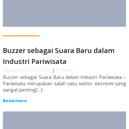
Buzzer sebagai Suara Baru dalam
Industri Pariwisata
|
September 26, 2023
2:15 pm
Buzzer sebagai Suara Baru dalam Industri Pariwisata –
Pariwisata merupakan salah satu sektor ekonomi yang
sangat penting[…]
Read more