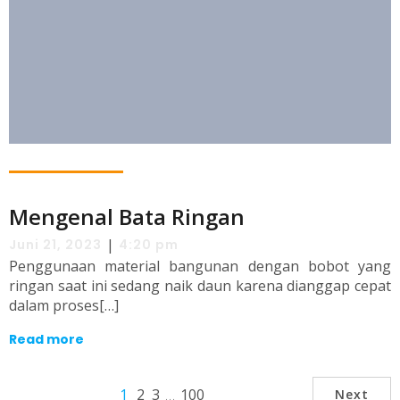
Mengenal Bata Ringan
|
Juni 21, 2023
4:20 pm
Penggunaan material bangunan dengan bobot yang
ringan saat ini sedang naik daun karena dianggap cepat
dalam proses[…]
Read more
1
2
3
…
100
Next