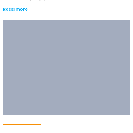
Read more