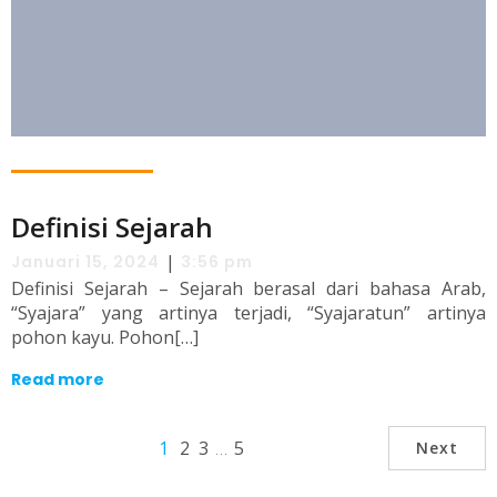
Definisi Sejarah
|
Januari 15, 2024
3:56 pm
Definisi Sejarah – Sejarah berasal dari bahasa Arab,
“Syajara” yang artinya terjadi, “Syajaratun” artinya
pohon kayu. Pohon[…]
Read more
1
2
3
…
5
Next