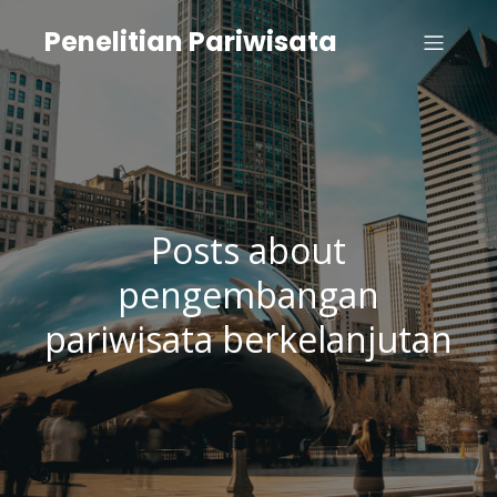
Penelitian Pariwisata
Posts about
pengembangan
pariwisata berkelanjutan