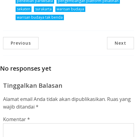
penelitian pariwisata
pengembangan platform pelatihan
sekaten
surakarta
warisan budaya
warisan budaya tak benda
Previous
Next
No responses yet
Tinggalkan Balasan
Alamat email Anda tidak akan dipublikasikan.
Ruas yang
wajib ditandai
*
Komentar
*