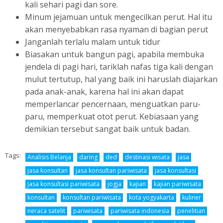
kali sehari pagi dan sore.
Minum jejamuan untuk mengecilkan perut. Hal itu
akan menyebabkan rasa nyaman di bagian perut
Janganlah terlalu malam untuk tidur
Biasakan untuk bangun pagi, apabila membuka
jendela di pagi hari, tariklah nafas tiga kali dengan
mulut tertutup, hal yang baik ini haruslah diajarkan
pada anak-anak, karena hal ini akan dapat
memperlancar pencernaan, menguatkan paru-
paru, memperkuat otot perut. Kebiasaan yang
demikian tersebut sangat baik untuk badan.
Tags:
Analisis Belanja
daring
ded
destinasi wisata
jasa
jasa konsultan
jasa konsultan pariwisata
jasa konsultasi
jasa konsultasi pariwisata
jogja
kajian
kajian pariwisata
konsultan
konsultan pariwisata
kota yogyakarta
kuliner
neraca satelit
pariwisata
pariwisata indonesia
penelitian