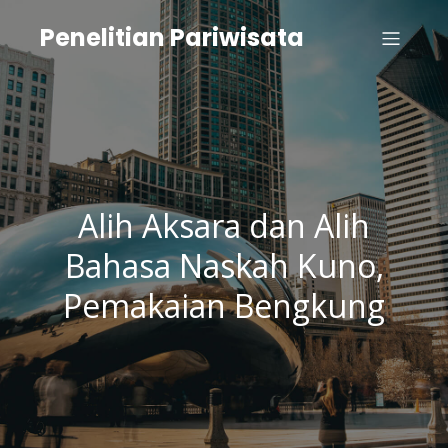
Penelitian Pariwisata
Alih Aksara dan Alih
Bahasa Naskah Kuno,
Pemakaian Bengkung