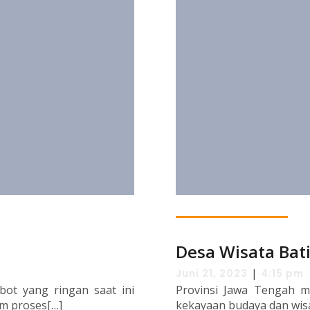
Desa Wisata Bat
|
Juni 21, 2023
4:15 pm
ot yang ringan saat ini
Provinsi Jawa Tengah m
am proses[…]
kekayaan budaya dan wisa