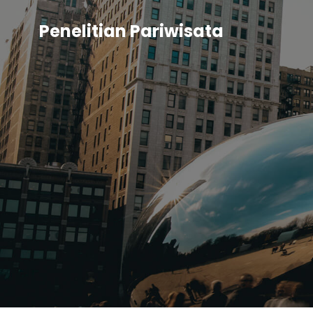
Penelitian Pariwisata