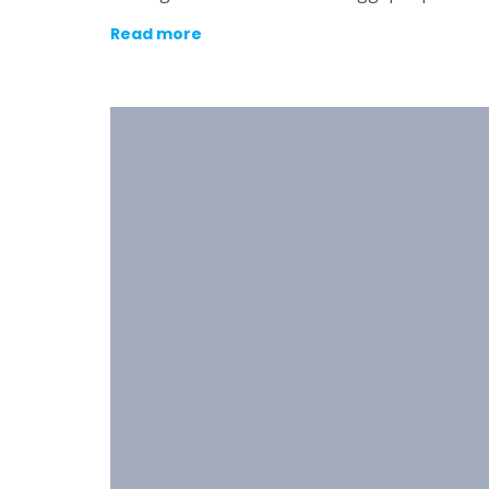
Read more