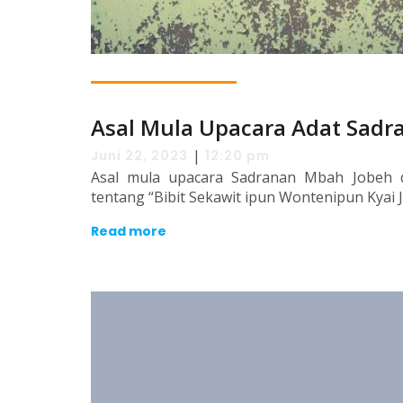
Asal Mula Upacara Adat Sad
|
Juni 22, 2023
12:20 pm
Asal mula upacara Sadranan Mbah Jobeh da
tentang “Bibit Sekawit ipun Wontenipun Kyai 
Read more