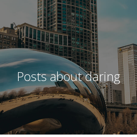
Posts about daring