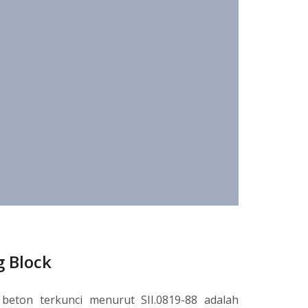
 Block
 beton terkunci menurut SII.0819-88 adalah