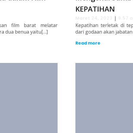
KEPATIHAN
|
Maret 24, 2023
9:57 
kan film barat melatar
Kepatihan terletak di te
ra dua benua yaitu[…]
dari godaan akan jabatan
Read more