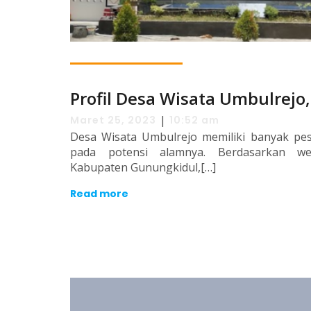
Profil Desa Wisata Umbulrejo
|
Maret 25, 2023
10:52 am
Desa Wisata Umbulrejo memiliki banyak pe
pada potensi alamnya. Berdasarkan web
Kabupaten Gunungkidul,[…]
Read more