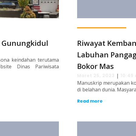
, Gunungkidul
Riwayat Kemban
Labuhan Pangag
sona keindahan terutama
Bokor Mas
site Dinas Pariwisata
|
Maret 25, 2023
10:49
Manuskrip merupakan kole
di belahan dunia. Masyar
Read more