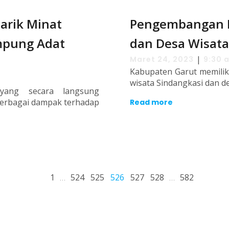
arik Minat
Pengembangan D
mpung Adat
dan Desa Wisata
|
Maret 24, 2023
9:30 
Kabupaten Garut memiliki
wisata Sindangkasi dan d
 yang secara langsung
erbagai dampak terhadap
Read more
1
…
524
525
526
527
528
…
582