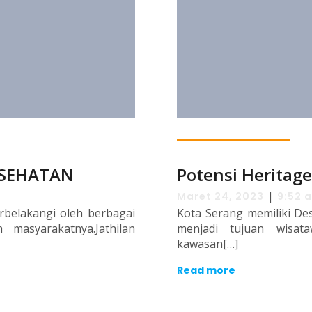
ESEHATAN
Potensi Heritag
|
Maret 24, 2023
9:52 
tarbelakangi oleh berbagai
Kota Serang memiliki Des
n masyarakatnya.Jathilan
menjadi tujuan wisat
kawasan[…]
Read more