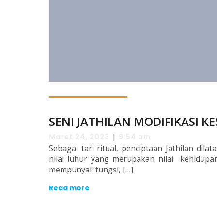
SENI JATHILAN MODIFIKASI K
|
Maret 24, 2023
9:54 am
Sebagai tari ritual, penciptaan Jathilan dila
nilai luhur yang merupakan nilai kehidupa
mempunyai fungsi, […]
Read more