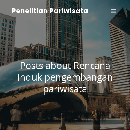
Penelitian Pariwisata
Posts about Rencana
induk pengembangan
pariwisata